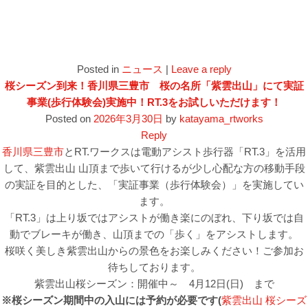
Posted in
ニュース
|
Leave a reply
桜シーズン到来！香川県三豊市 桜の名所「紫雲出山」にて実証
事業(歩行体験会)実施中！RT.3をお試しいただけます！
Posted on
2026年3月30日
by
katayama_rtworks
Reply
香川県三豊市
とRT.ワークスは電動アシスト歩行器「RT.3」を活用
して、紫雲出山 山頂まで歩いて行けるが少し心配な方の移動手段
の実証を目的とした、「実証事業（歩行体験会）」を実施してい
ます。
「RT.3」は上り坂ではアシストが働き楽にのぼれ、下り坂では自
動でブレーキが働き、山頂までの「歩く」をアシストします。
桜咲く美しき紫雲出山からの景色をお楽しみください！ご参加お
待ちしております。
紫雲出山桜シーズン：開催中～ 4月12日(日) まで
※桜シーズン期間中の入山には予約が必要です(
紫雲出山 桜シーズ