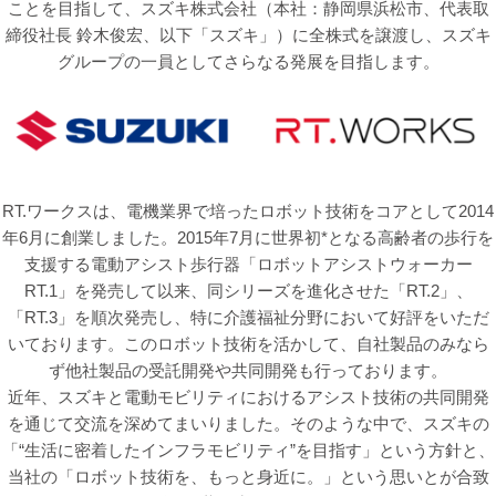
ことを目指して、スズキ株式会社（本社：静岡県浜松市、代表取
締役社長 鈴木俊宏、以下「スズキ」）に全株式を譲渡し、スズキ
グループの一員としてさらなる発展を目指します。
RT.ワークスは、電機業界で培ったロボット技術をコアとして2014
年6月に創業しました。2015年7月に世界初*となる高齢者の歩行を
支援する電動アシスト歩行器「ロボットアシストウォーカー
RT.1」を発売して以来、同シリーズを進化させた「RT.2」、
「RT.3」を順次発売し、特に介護福祉分野において好評をいただ
いております。このロボット技術を活かして、自社製品のみなら
ず他社製品の受託開発や共同開発も行っております。
近年、スズキと電動モビリティにおけるアシスト技術の共同開発
を通じて交流を深めてまいりました。そのような中で、スズキの
「“生活に密着したインフラモビリティ”を目指す」という方針と、
当社の「ロボット技術を、もっと身近に。」という思いとが合致