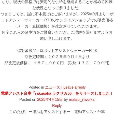
なり、現状の価格では安定的な供給を継続することが極めて困難
な状況となって参りました。
つきましては、誠に不本意ではございますが、2025年9月よりロボ
ットアシストウォーカー RT.3のオンラインショップでの販売価格
（メーカー直販価格）を改定させていただきます。
何卒これらの諸事情をご賢察いただき、ご理解を賜りますようお
願い申し上げます。
◎対象製品 : ロボットアシストウォーカーRT.3
◎改定時期：２０２５年９月１日より
◎改定後価格 : １５７，０００円 (税込 １７２，７００円)
Posted in
ニュース
|
Leave a reply
電動アシスト台車「rakusaka ラクサカ50」をリリースしました！
Posted on
2025年4月15日
by
matsui_rtworks
Reply
このたび、ー運ぶをアシストするー 電動アシスト台車