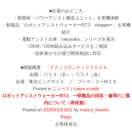
■出展のみどころ
・新開発「パワーアシスト搬送ユニット」を実機体験
・新製品「ロボットアシストウォーカーRT.3 shopper+」を実機
紹介
・電動アシスト台車「rakusaka」シリーズを展示
・OEM／ODM組み込みサービスをご相談
・技術者がその場で開発相談に対応
■開催概要 「
テクノフロンティア２０２６
」
会期：７/１５（水）～７/１７（金）
会場：東京ビッグサイト ／ ブース：２ーM２９
Posted in
ニュース
|
Leave a reply
ロボットアシストウォーカーRT.3 一部製品の回収・修理のご案
内について（再依頼）
Posted on
2026年6月30日
by
matsui_rtworks
Reply
お客様各位