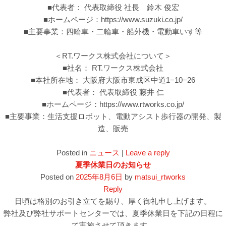
■代表者： 代表取締役 社長 鈴木 俊宏
■ホームページ：https://www.suzuki.co.jp/
■主要事業：四輪車・二輪車・船外機・電動車いす等
＜RT.ワークス株式会社について＞
■社名： RT.ワークス株式会社
■本社所在地： 大阪府大阪市東成区中道1−10−26
■代表者： 代表取締役 藤井 仁
■ホームページ：https://www.rtworks.co.jp/
■主要事業：生活支援ロボット、電動アシスト歩行器の開発、製
造、販売
Posted in
ニュース
|
Leave a reply
夏季休業日のお知らせ
Posted on
2025年8月6日
by
matsui_rtworks
Reply
日頃は格別のお引き立てを賜り、厚く御礼申し上げます。
弊社及び弊社サポートセンターでは、夏季休業日を下記の日程に
て実施させて頂きます。