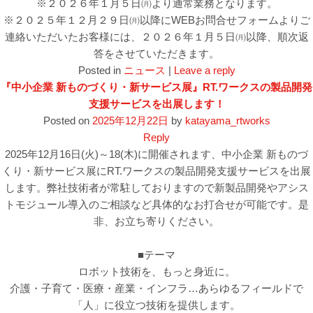
※２０２６年１月５日㈪より通常業務となります。
※２０２５年１２月２９日㈪以降にWEBお問合せフォームよりご
連絡いただいたお客様には、２０２６年１月５日㈪以降、順次返
答をさせていただきます。
Posted in
ニュース
|
Leave a reply
『中小企業 新ものづくり・新サービス展』RT.ワークスの製品開発
支援サービスを出展します！
Posted on
2025年12月22日
by
katayama_rtworks
Reply
2025年12月16日(火)～18(木)に開催されます、中小企業 新ものづ
くり・新サービス展にRT.ワークスの製品開発支援サービスを出展
します。弊社技術者が常駐しておりますので新製品開発やアシス
トモジュール導入のご相談など具体的なお打合せが可能です。是
非、お立ち寄りください。
■テーマ
ロボット技術を、もっと身近に。
介護・子育て・医療・産業・インフラ…あらゆるフィールドで
「人」に役立つ技術を提供します。