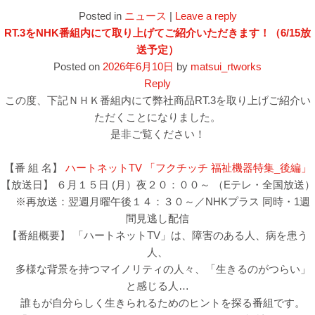
Posted in
ニュース
|
Leave a reply
RT.3をNHK番組内にて取り上げてご紹介いただきます！（6/15放
送予定）
Posted on
2026年6月10日
by
matsui_rtworks
Reply
この度、下記ＮＨＫ番組内にて弊社商品RT.3を取り上げご紹介い
ただくことになりました。
是非ご覧ください！
【番 組 名】
ハートネットTV 「フクチッチ 福祉機器特集_後編」
【放送日】 ６月１５日 (月）夜２０：００～ （Eテレ・全国放送）
※再放送：翌週月曜午後１４：３０～／NHKプラス 同時・1週
間見逃し配信
【番組概要】 「ハートネットTV」は、障害のある人、病を患う
人、
多様な背景を持つマイノリティの人々、「生きるのがつらい」
と感じる人…
誰もが自分らしく生きられるためのヒントを探る番組です。