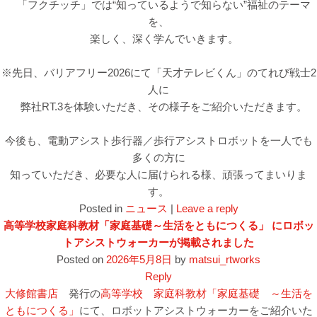
「フクチッチ」では“知っているようで知らない”福祉のテーマ
を、
楽しく、深く学んでいきます。
※先日、バリアフリー2026にて「天才テレビくん」のてれび戦士2
人に
弊社RT.3を体験いただき、その様子をご紹介いただきます。
今後も、電動アシスト歩行器／歩行アシストロボットを一人でも
多くの方に
知っていただき、必要な人に届けられる様、頑張ってまいりま
す。
Posted in
ニュース
|
Leave a reply
高等学校家庭科教材「家庭基礎～生活をともにつくる」 にロボッ
トアシストウォーカーが掲載されました
Posted on
2026年5月8日
by
matsui_rtworks
Reply
大修館書店
発行の
高等学校 家庭科教材「家庭基礎 ～生活を
ともにつくる」
にて、ロボットアシストウォーカーをご紹介いた