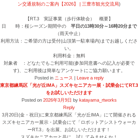
ン交通規制のご案内【2026】 | 三豊市観光交流局
)
【RT.3 実証事業（歩行体験会） 概要】
日 時：桜シーズン期間中の
平日の13時30分～16時20分まで
（雨天中止）
利用方法：ご希望の方は受付(山頂第一駐車場内)までお越しくださ
い。
利用料金：無料
対象者 ：どなたでもご利用可能(参加同意書への記入が必要で
す)、ご利用後は簡単なアンケートにご協力願います。
Posted in
ニュース
|
Leave a reply
東京都練馬区「光が丘IMA」スズキセニアカー展・試乗会にてRT.3
をお試しいただけます
Posted on
2026年3月9日
by
katayama_rtworks
Reply
3月20日(金・祝日)に東京都練馬区「光が丘IMA」にて開催される
スズキセニアカー展示・試乗会にて「ロボットアシストウォーカ
ーRT.3」を出展、お試しいただけます！
スズキセニアカーと共に、試してみませんか！