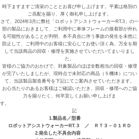
時下ますますご清栄のこととお喜び申し上げます。平素は格別の
ご高配を賜り、厚く御礼申し上げます。
さて、2024年3月に弊社「ロボットアシストウォーカーRT.3」の一
部の製品におきまして、ご利用中に車体フレームの接着部が外れ
る可能性があることが判明、本不具合に伴う事故の発生を未然に
防止して、ご利用中のお客様に安心してお使い頂く為、万全を期
して当該商品の回収・修理を実施させていただいてまいりまし
た。
皆様のご協力のおかげで、対象製品のほぼ全数相当の回収・修理
が完了いたしましたが、現時点で未対応の商品（５機体）につい
て、当該製品製造番号を下記にてご案内させていただきます。
お心当たりのあるお客様はご確認いただき、回収・修理へのご協
力を賜りたく、何卒宜しくお願い申し上げま
す
記
1.製品名／型番
ロボットアシストウォーカーRT.３ ／ ＲＴ３－０１ＲＤ
2.発生した不具合内容