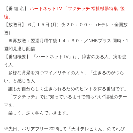
【番 組 名】
ハートネットTV 「フクチッチ 福祉機器特集_後
編」
【放送日】 ６月１５日 (月）夜２０：００～ （Eテレ・全国放
送）
※再放送：翌週月曜午後１４：３０～／NHKプラス 同時・1
週間見逃し配信
【番組概要】 「ハートネットTV」は、障害のある人、病を患
う人、
多様な背景を持つマイノリティの人々、「生きるのがつら
い」と感じる人…
誰もが自分らしく生きられるためのヒントを探る番組です。
「フクチッチ」では“知っているようで知らない”福祉のテー
マを、
楽しく、深く学んでいきます。
※先日、バリアフリー2026にて「天才テレビくん」のてれび