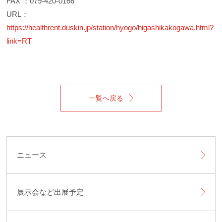
FAX ：079-420-0166
URL：
https://healthrent.duskin.jp/station/hyogo/higashikakogawa.html?
link=RT
一覧へ戻る
ニュース
展示会など出展予定