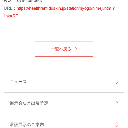
FAX ：079-235-0667
URL：
https://healthrent.duskin.jp/station/hyogo/himeji.html?
link=RT
一覧へ戻る
ニュース
展示会など出展予定
常設展示のご案内