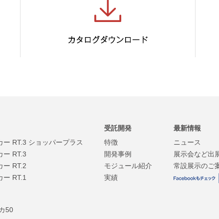
受託開発
最新情報
 RT.3 ショッパープラス
特徴
ニュース
 RT.3
開発事例
展示会など出
 RT.2
モジュール紹介
常設展示のご
 RT.1
実績
カ50