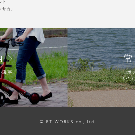
ット
クサカ」
い店(事
ロボ
いた