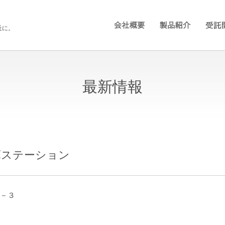
近に。
最新情報
庫ステーション
９－３