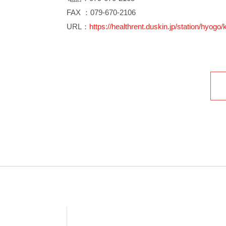
FAX ：079-670-2106
URL：
https://healthrent.duskin.jp/station/hyogo