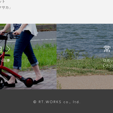
ット
クサカ」
い店(事
ロボ
いた