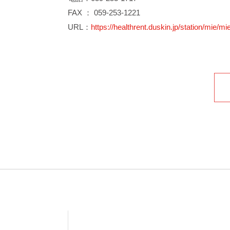
FAX ： 059-253-1221
URL：
https://healthrent.duskin.jp/station/mie/