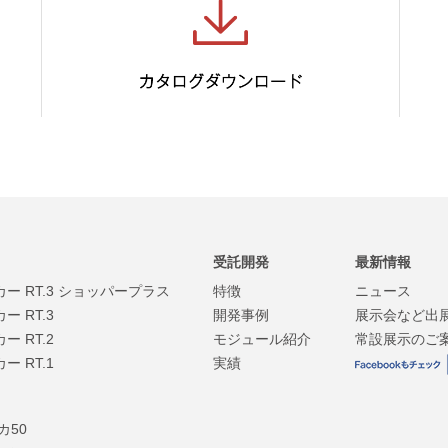
受託開発
最新情報
 RT.3 ショッパープラス
特徴
ニュース
 RT.3
開発事例
展示会など出
 RT.2
モジュール紹介
常設展示のご
 RT.1
実績
カ50