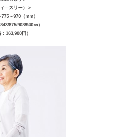
ィ―スリー）＞
775～970（mm）
/875/908/940㎜）
163,900円）