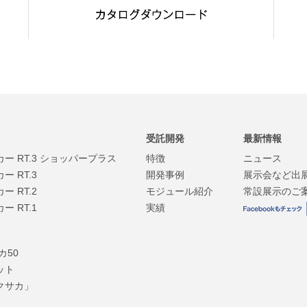
受託開発
最新情報
 RT.3 ショッパープラス
特徴
ニュース
 RT.3
開発事例
展示会など出
 RT.2
モジュール紹介
常設展示のご
 RT.1
実績
カ50
ット
クサカ」