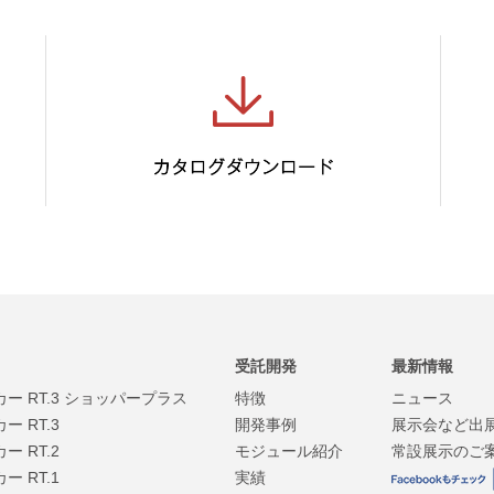
受託開発
最新情報
 RT.3 ショッパープラス
特徴
ニュース
 RT.3
開発事例
展示会など出
 RT.2
モジュール紹介
常設展示のご
 RT.1
実績